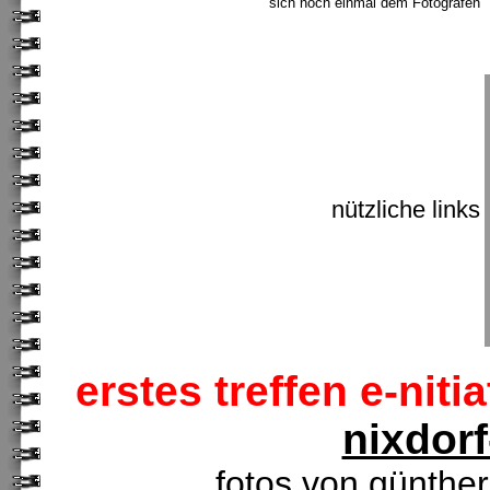
sich noch einmal dem Fotografen
nützliche links
erstes treffen e-nit
nixdor
fotos von günther