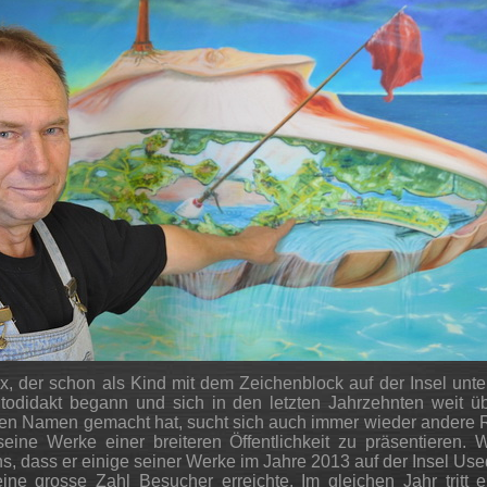
ix, der schon als Kind mit dem Zeichenblock auf der Insel unt
utodidakt begann und sich in den letzten Jahrzehnten weit ü
nen Namen gemacht hat, sucht sich auch immer wieder andere
eine Werke einer breiteren Öffentlichkeit zu präsentieren. W
ns, dass er einige seiner Werke im Jahre 2013 auf der Insel Us
ine grosse Zahl Besucher erreichte. Im gleichen Jahr tritt 