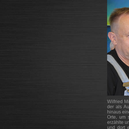
Wilfried M
der als A
hinaus ei
Orte, um s
erzählte u
und dort e