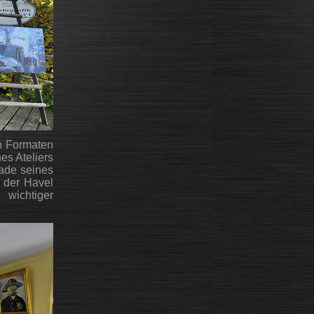
en Formaten
es Ateliers
sade seines
t der Havel
wichtiger