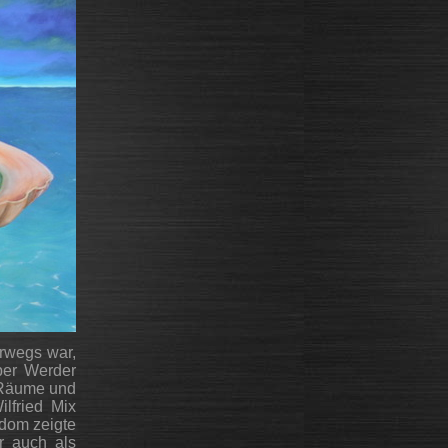
erwegs war,
ber Werder
 Räume und
ilfried Mix
edom zeigte
er auch als