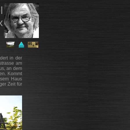
l
x
r
ert in der
rstrasse am
aus, an dem
isen. Kommt
iesem Haus
ger Zeit für