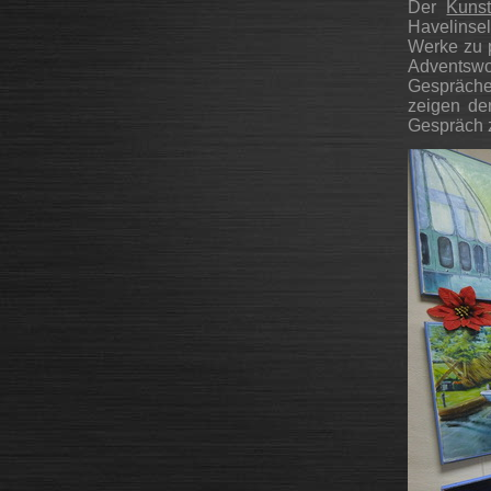
Der
Kuns
Havelinsel
Werke zu p
Adventsw
Gespräche
zeigen den
Gespräch z