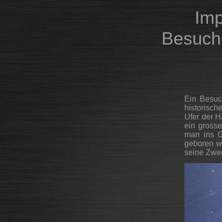
Imp
Besuch 
Ein Besuc
historisch
Ufer der H
ein grosse
man ins G
geboren wur
seine Zwec