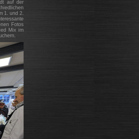
dt auf der
chiedlichen
m 1. und 2.
eressante
enen Fotos
ried Mix im
uchern.