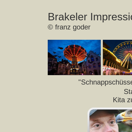
Brakeler Impressi
©
franz goder
"Schnappschüsse
St
Kita z