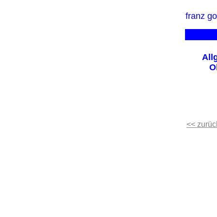
franz g
All
O
<< zurück