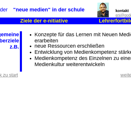
oder
"neue medien" in der schule
kontakt
eni@gode
Ziele der e-nitiative
Lehrerfortbi
gemeine
Konzepte für das Lernen mit Neuen Med
berziele
erarbeiten
neue Ressourcen erschließen
z.B.
Entwicklung von Medienkompetenz stärk
Medienkompetenz des Einzelnen zu eine
Medienkultur weiterentwickeln
 zu start
weite